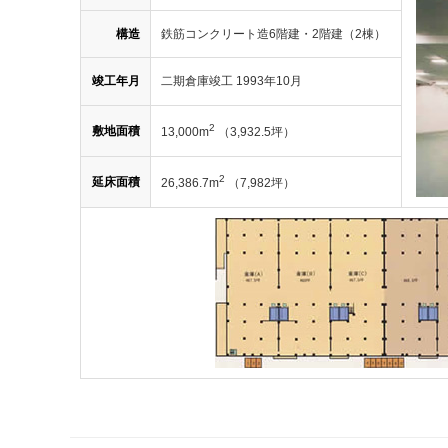
構造
鉄筋コンクリート造6階建・2階建（2棟）
竣工年月
二期倉庫竣工 1993年10月
2
敷地面積
13,000m
（3,932.5坪）
2
延床面積
26,386.7m
（7,982坪）