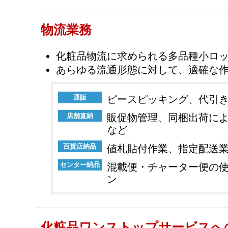
物流業務
化粧品物流に求められる多品種小ロ
あらゆる流通形態に対して、適確な
通販
ピースピッキング、代引
店舗直納
販促物管理、同梱出荷に
など
百貨店納品
値札貼付作業、指定配送
センター納品
混載便・チャーター便の
ン
化粧品ワンストップサービスへ