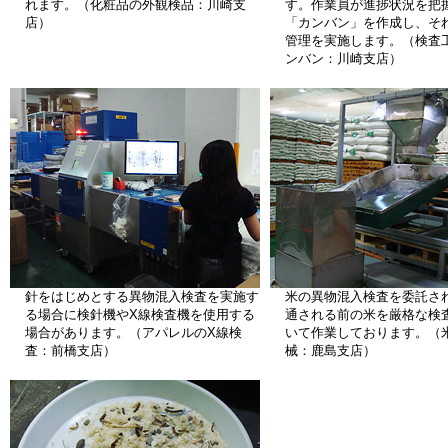
れます。（化粧品の外観検品：川崎支
す。作業員が進捗状況を把
店）
「カンバン」を作成し、そ
管理を実施します。（検査
ンバン：川崎支店）
針をはじめとする異物混入検査を実施す
米の異物混入検査を委託さ
る場合に検針機やX線検査機を使用する
通される前の米を厳格な検
場合があります。（アパレルのX線検
いて作業しております。（
査：前橋支店）
械：鹿島支店）